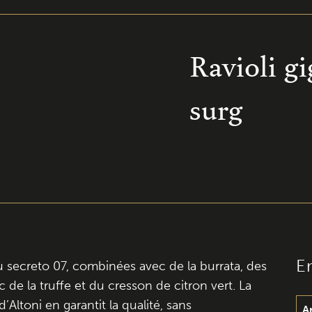
Ravioli gi
surg
E
au secreto 07, combinées avec de la burrata, des
de la truffe et du cresson de citron vert. La
’Altoni en garantit la qualité, sans
A