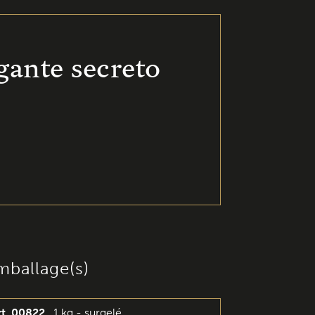
gante secreto
mballage(s)
rt. 00822
1 kg - surgelé